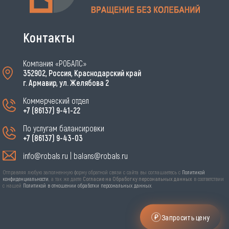
Контакты
Компания «РОБАЛС»
352902, Россия, Краснодарский край
г. Армавир, ул. Желябова 2
Коммерческий отдел
+7 (86137) 9-41-22
По услугам балансировки
+7 (86137) 9-43-03
info@robals.ru
|
balans@robals.ru
Отправляя эту форму я соглашаюсь с
Политикой
конфиденциальности
, а так же даю Согласие на Обработку
персональных данных в соответствии с нашей
Политикой в
Отправляя любую заполненную форму обратной связи с сайта вы соглашаетесь с
Политикой
отношении обработки персональных данных
.
конфиденциальности
, а так же даете
Согласие на Обработку персональных данных
в соответствии
Нужно дать согласие
с нашей
Политикой в отношении обработки персональных данных
.
Запросить цену