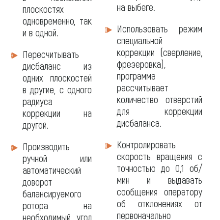
на выбеге.
плоскостях
одновременно, так
Использовать режим
и в одной.
специальной
коррекции (сверление,
Пересчитывать
фрезеровка),
дисбаланс из
программа
одних плоскостей
рассчитывает
в другие, с одного
количество отверстий
радиуса
для коррекции
коррекции на
дисбаланса.
другой.
Контролировать
Производить
скорость вращения с
ручной или
точностью до 0,1 об/
автоматический
мин и выдавать
доворот
сообщения оператору
балансируемого
об отклонениях от
ротора на
первоначально
необходимый угол