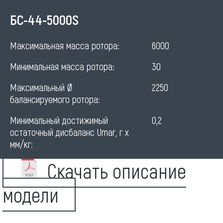
Зарезонансный
БС-44-5000S
балансировочный
Максимальная масса ротора:
6000
станок
Минимальная масса ротора:
30
Максимальный Ø
2250
балансируемого ротора:
Минимальный достижимый
0,2
остаточный дисбаланс Umar, г х
мм/кг:
Скачать описание
модели