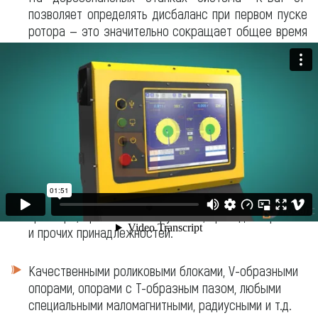
позволяет определять дисбаланс при первом пуске
ротора — это значительно сокращает общее время
балансировки и исключает необходимость в
нескольких тарировочных пусках для выяснения
коэффициентов влияния, что особенно актуально
для роторов с высоким уровнем начального
дисбаланса.
Взаимодействие с системой измерения может
осуществляться как при помощи сенсорного
монитора, так и клавиатурой с мышью. Стойка
управления содержит отсек для установки
принтера, хранения инструмента, приводных ремней
и прочих принадлежностей.
Качественными роликовыми блоками, V-образными
опорами, опорами с Т-образным пазом, любыми
специальными маломагнитными, радиусными и т.д.