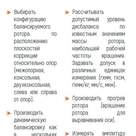
Программное
Выбирать
Рассчитывать
обеспечение
конфигурацию
допустимый уровень
балансируемого
дисбаланса по
ротора по
известным значениям
расположению
массы ротора,
плоскостей
наибольшей рабочей
коррекции
частоты вращения.
относительно опор
Задавать допуск в
(межопорная,
различных единицах
консольная,
измерения (гхмм, гхсм,
двухконсольная,
гхмм/кг, мм/с, мкм).
слева или справа
Производить прогрев
от опор).
ротора (вращение
Производить
ротора для
динамическую
выравнивания оси).
балансировку как
Измерять амплитуду
в нескольких