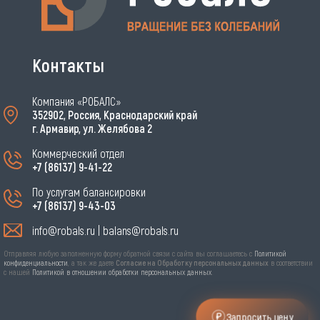
Контакты
Компания «РОБАЛС»
352902, Россия, Краснодарский край
г. Армавир, ул. Желябова 2
Коммерческий отдел
+7 (86137) 9-41-22
По услугам балансировки
+7 (86137) 9-43-03
info@robals.ru
|
balans@robals.ru
Отправляя эту форму я соглашаюсь с
Политикой
конфиденциальности
, а так же даю Согласие на Обработку
персональных данных в соответствии с нашей
Политикой в
Отправляя любую заполненную форму обратной связи с сайта вы соглашаетесь с
Политикой
отношении обработки персональных данных
.
конфиденциальности
, а так же даете
Согласие на Обработку персональных данных
в соответствии
Нужно дать согласие
с нашей
Политикой в отношении обработки персональных данных
.
Запросить цену