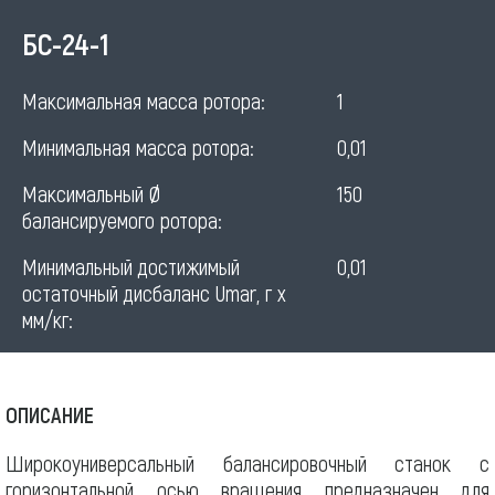
Станок
БС-24-1
для
Максимальная масса ротора:
1
балансировки
Минимальная масса ротора:
0,01
турбин
Максимальный Ø
150
балансируемого ротора:
Минимальный достижимый
0,01
остаточный дисбаланс Umar, г х
мм/кг:
ОПИСАНИЕ
Широкоуниверсальный балансировочный станок с
горизонтальной осью вращения предназначен для