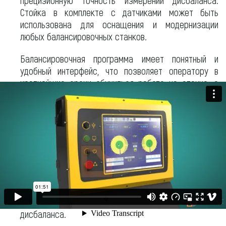
Стойка в комплекте с датчиками может быть
использована для оснащения и модернизации
любых балансировочных станков.
Балансировочная программа имеет понятный и
удобный интерфейс, что позволяет оператору в
кратчайшие сроки обучиться работе на станке, а
также максимально быстро получать результаты
измерений.
На дорезонансных станках система "R-Bal SI"
позволяет определять дисбаланс при первом пуске
ротора — это значительно сокращает общее время
балансировки и исключает необходимость в
нескольких тарировочных пусках для выяснения
коэффициентов влияния, что особенно актуально
для роторов с высоким уровнем начального
дисбаланса.