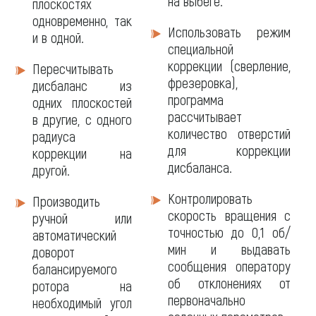
на выбеге.
плоскостях
одновременно, так
Использовать режим
и в одной.
специальной
коррекции (сверление,
Пересчитывать
фрезеровка),
дисбаланс из
программа
одних плоскостей
рассчитывает
в другие, с одного
количество отверстий
радиуса
для коррекции
коррекции на
дисбаланса.
другой.
Контролировать
Производить
скорость вращения с
ручной или
точностью до 0,1 об/
автоматический
мин и выдавать
доворот
сообщения оператору
балансируемого
об отклонениях от
ротора на
первоначально
необходимый угол