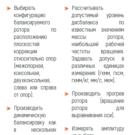
Программное
Выбирать
Рассчитывать
обеспечение
конфигурацию
допустимый уровень
балансируемого
дисбаланса по
ротора по
известным значениям
расположению
массы ротора,
плоскостей
наибольшей рабочей
коррекции
частоты вращения.
относительно опор
Задавать допуск в
(межопорная,
различных единицах
консольная,
измерения (гхмм, гхсм,
двухконсольная,
гхмм/кг, мм/с, мкм).
слева или справа
Производить прогрев
от опор).
ротора (вращение
Производить
ротора для
динамическую
выравнивания оси).
балансировку как
Измерять амплитуду
в нескольких