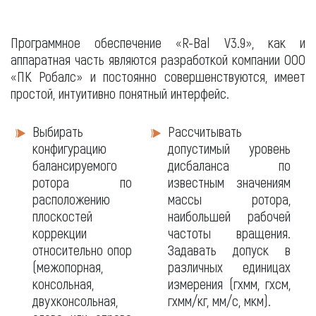
Программное обеспечение «R-Bal V3.9», как и
аппаратная часть являются разработкой компании ООО
«ПК Робалс» и постоянно совершенствуются, имеет
простой, интуитивно понятный интерфейс.
Программное
Выбирать
Рассчитывать
обеспечение
конфигурацию
допустимый уровень
балансируемого
дисбаланса по
ротора по
известным значениям
расположению
массы ротора,
плоскостей
наибольшей рабочей
коррекции
частоты вращения.
относительно опор
Задавать допуск в
(межопорная,
различных единицах
консольная,
измерения (гхмм, гхсм,
двухконсольная,
гхмм/кг, мм/с, мкм).