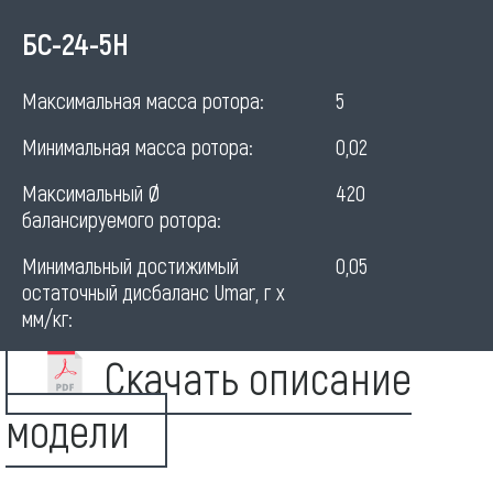
Станок
БС-24-5H
для
Максимальная масса ротора:
5
балансировки
Минимальная масса ротора:
0,02
турбин
Максимальный Ø
420
балансируемого ротора:
Минимальный достижимый
0,05
остаточный дисбаланс Umar, г х
мм/кг:
Скачать описание
модели