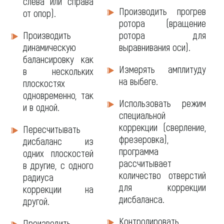
слева или справа
Производить прогрев
от опор).
ротора (вращение
Производить
ротора для
динамическую
выравнивания оси).
балансировку как
Измерять амплитуду
в нескольких
на выбеге.
плоскостях
одновременно, так
Использовать режим
и в одной.
специальной
коррекции (сверление,
Пересчитывать
фрезеровка),
дисбаланс из
программа
одних плоскостей
рассчитывает
в другие, с одного
количество отверстий
радиуса
для коррекции
коррекции на
дисбаланса.
другой.
Контролировать
Производить