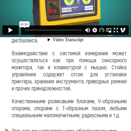
ротора — это значительно сокращает общее время
балансировки и исключает необходимость в
нескольких тарировочных пусках для выяснения
коэффициентов влияния, что особенно актуально
для роторов с высоким уровнем начального
дисбаланса.
Взаимодействие с системой измерения может
осуществляться как при помощи сенсорного
монитора, так и клавиатурой с мышью. Стойка
управления содержит отсек для установки
принтера, хранения инструмента, приводных ремней
и прочих принадлежностей.
Качественными роликовыми блоками, V-образными
опорами, опорами с Т-образным пазом, любыми
специальными маломагнитными, радиусными и т.д.
Рельсовыми направляющими, обеспечивающими