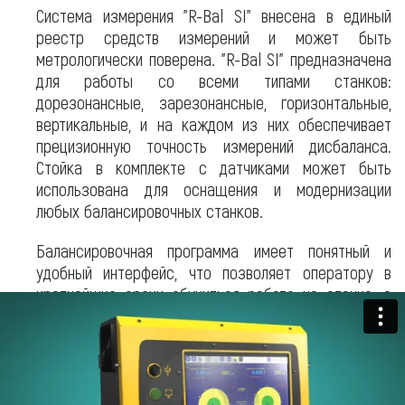
Система измерения "R-Bal SI" внесена в единый
реестр средств измерений и может быть
метрологически поверена. "R-Bal SI" предназначена
для работы со всеми типами станков:
дорезонансные, зарезонансные, горизонтальные,
вертикальные, и на каждом из них обеспечивает
прецизионную точность измерений дисбаланса.
Стойка в комплекте с датчиками может быть
использована для оснащения и модернизации
любых балансировочных станков.
Балансировочная программа имеет понятный и
удобный интерфейс, что позволяет оператору в
кратчайшие сроки обучиться работе на станке, а
также максимально быстро получать результаты
измерений.
На дорезонансных станках система "R-Bal SI"
позволяет определять дисбаланс при первом пуске